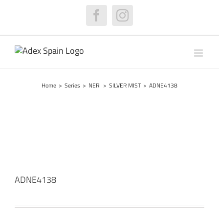
Skip
to
Facebook
Instagram
content
Home
>
Series
>
NERI
>
SILVER MIST
>
ADNE4138
ADNE4138