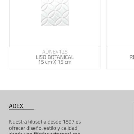
ADNE4125
LISO BOTANICAL
R
15 cm X 15 cm
ADEX
Nuestra filosofía desde 1897 es
ofrecer diseño, estilo y calidad