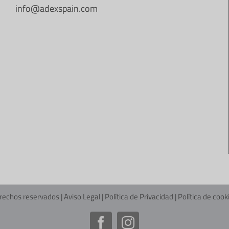
info@adexspain.com
rechos reservados |
Aviso Legal
|
Política de Privacidad
|
Política de cook
Facebook
Instagram