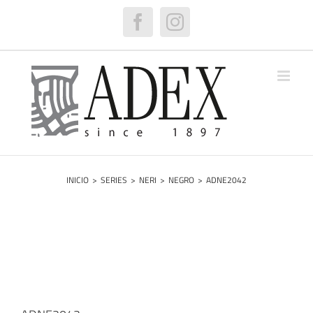
Saltar
al
Facebook
Instagram
contenido
INICIO
>
SERIES
>
NERI
>
NEGRO
>
ADNE2042