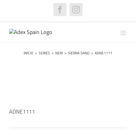
Saltar
al
Facebook
Instagram
contenido
INICIO
>
SERIES
>
NERI
>
SIERRA SAND
>
ADNE1111
ADNE1111