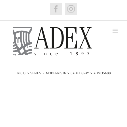
Saltar
al
Facebook
Instagram
contenido
INICIO
>
SERIES
>
MODERNISTA
>
CADET GRAY
>
ADMO5499