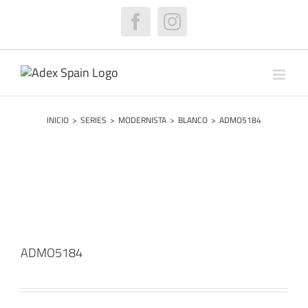
Saltar
al
Facebook
Instagram
contenido
INICIO
>
SERIES
>
MODERNISTA
>
BLANCO
>
ADMO5184
ADMO5184