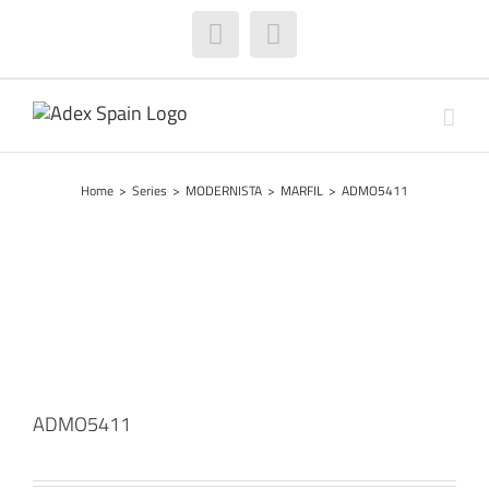
Skip
to
Facebook
Instagram
content
Home
>
Series
>
MODERNISTA
>
MARFIL
>
ADMO5411
ADMO5411