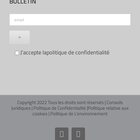
BULLETIN
J'accepte la
politique de confidentialité
Copyright 2022 Tous les droits sont réservés |
Conseils
Juridiques
|
Politique de Confidentialité
|
Politique relative aux
cookies
|
Politique de L'environnement
Facebook
Instagram