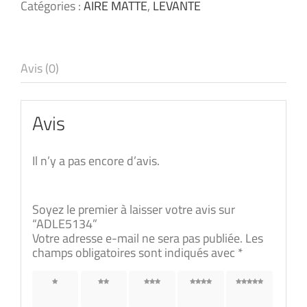
Catégories :
AIRE MATTE
,
LEVANTE
Avis (0)
Avis
Il n’y a pas encore d’avis.
Soyez le premier à laisser votre avis sur
“ADLE5134”
Votre adresse e-mail ne sera pas publiée.
Les
champs obligatoires sont indiqués avec
*
1 étoile
2 étoiles
3 étoiles
4 étoiles
5 étoiles
sur 5
sur 5
sur 5
sur 5
sur 5