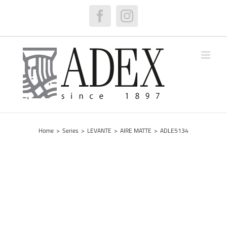
Skip
to
Facebook
Instagram
content
Home
>
Series
>
LEVANTE
>
AIRE MATTE
>
ADLE5134