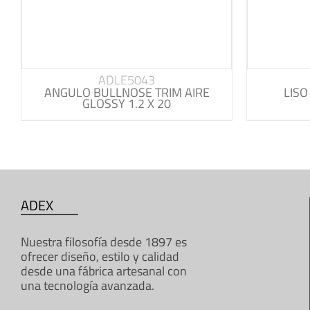
ADLE5043
ANGULO BULLNOSE TRIM AIRE
LISO
GLOSSY 1.2 X 20
ADEX
Nuestra filosofía desde 1897 es
ofrecer diseño, estilo y calidad
desde una fábrica artesanal con
una tecnología avanzada.