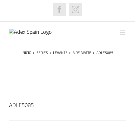
Saltar
al
Facebook
Instagram
contenido
INICIO
>
SERIES
>
LEVANTE
>
AIRE MATTE
>
ADLE5085
ADLE5085