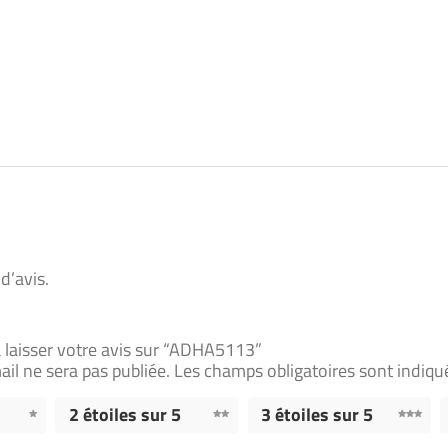
 d’avis.
à laisser votre avis sur “ADHA5113”
il ne sera pas publiée.
Les champs obligatoires sont indiq
2 étoiles sur 5
3 étoiles sur 5