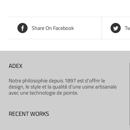
Share On Facebook
Tw
ADEX
Notre philosophie depuis 1897 est d’offrir le
design, le style et la qualité d’une usine artisanale
avec une technologie de pointe.
RECENT WORKS