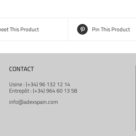
eet This Product
Pin This Product
CONTACT
Usine : (+34) 96 132 12 14
Entrepôt : (+34) 964 60 13 58
info@adexspain.com