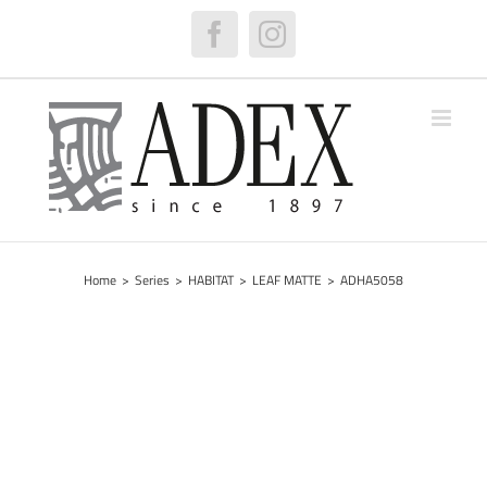
Skip
to
Facebook
Instagram
content
Home
>
Series
>
HABITAT
>
LEAF MATTE
>
ADHA5058