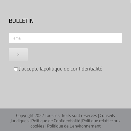
BULLETIN
J'accepte la
politique de confidentialité
Copyright 2022 Tous les droits sont réservés |
Conseils
Juridiques
|
Politique de Confidentialité
|
Politique relative aux
cookies
|
Politique de L'environnement