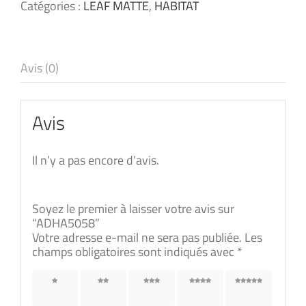
Catégories :
LEAF MATTE
,
HABITAT
Avis (0)
Avis
Il n’y a pas encore d’avis.
Soyez le premier à laisser votre avis sur
“ADHA5058”
Votre adresse e-mail ne sera pas publiée.
Les
champs obligatoires sont indiqués avec
*
1 étoile
2 étoiles
3 étoiles
4 étoiles
5 étoiles
sur 5
sur 5
sur 5
sur 5
sur 5