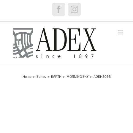
Skip
to
Facebook
Instagram
content
Home
>
Series
>
EARTH
>
MORNING SKY
>
ADEH5038