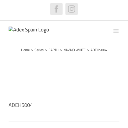
Skip
to
Facebook
Instagram
content
Home
>
Series
>
EARTH
>
NAVAJO WHITE
>
ADEH5004
ADEH5004