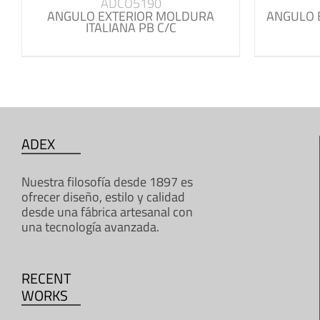
ADCO5190
ANGULO EXTERIOR MOLDURA
ANGULO 
ITALIANA PB C/C
ADEX
Nuestra filosofía desde 1897 es
ofrecer diseño, estilo y calidad
desde una fábrica artesanal con
una tecnología avanzada.
RECENT
WORKS