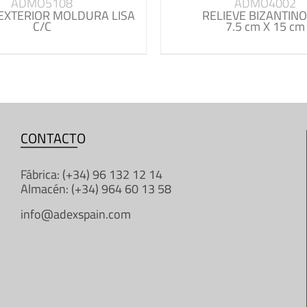
ADMO5108
ADMO4002
EXTERIOR MOLDURA LISA
RELIEVE BIZANTINO
C/C
7.5 cm X 15 cm
CONTACTO
Fábrica: (+34) 96 132 12 14
Almacén: (+34) 964 60 13 58
info@adexspain.com