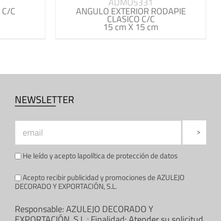
ADMO5331
 C/C
ANGULO EXTERIOR RODAPIE
CLASICO C/C
15 cm X 15 cm
NEWSLETTER
He leído y acepto la
política de protección de datos
Acepto recibir publicidad y promociones de AZULEJO
DECORADO Y EXPORTACIÓN, S.L.
Responsable: AZULEJO DECORADO Y
EXPORTACIÓN, S.L.; Finalidad: Atender su solicitud