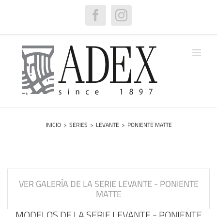
Saltar
al
Facebook
Instagram
contenido
INICIO
>
SERIES
>
LEVANTE
>
PONIENTE MATTE
VER GALERÍA DE LA SERIE LEVANTE - PONIENTE
MATTE
MODELOS DE LA SERIE LEVANTE - PONIENTE