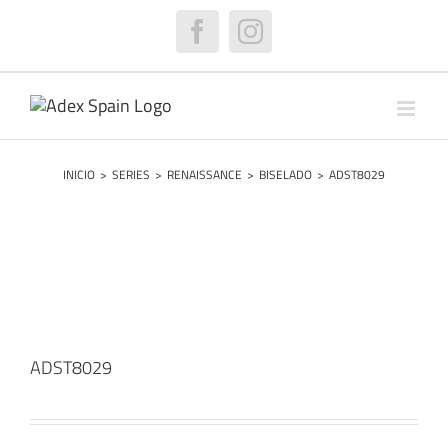
Saltar
al
Facebook
Instagram
contenido
INICIO
>
SERIES
>
RENAISSANCE
>
BISELADO
>
ADST8029
ADST8029