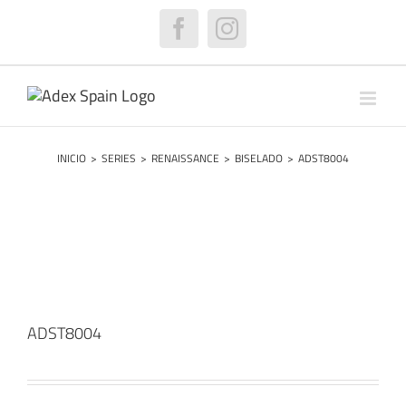
Saltar
al
Facebook
Instagram
contenido
INICIO
>
SERIES
>
RENAISSANCE
>
BISELADO
>
ADST8004
ADST8004