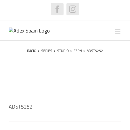
Saltar
al
Facebook
Instagram
contenido
INICIO
>
SERIES
>
STUDIO
>
FERN
>
ADST5252
ADST5252