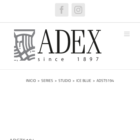
Saltar
al
Facebook
Instagram
contenido
INICIO
>
SERIES
>
STUDIO
>
ICE BLUE
>
ADST5194