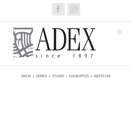
Saltar
al
Facebook
Instagram
contenido
INICIO
>
SERIES
>
STUDIO
>
EUCALYPTUS
>
ADST5126