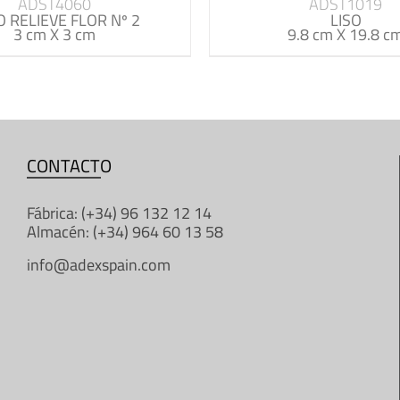
ADST4060
ADST1019
O RELIEVE FLOR Nº 2
LISO
3 cm X 3 cm
9.8 cm X 19.8 c
CONTACTO
Fábrica: (+34) 96 132 12 14
Almacén: (+34) 964 60 13 58
info@adexspain.com