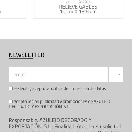
ADST4046
RELIEVE GABLES
m
10 cm X 19.8 cm
NEWSLETTER
He leído y acepto la
política de protección de datos
Acepto recibir publicidad y promociones de AZULEJO
DECORADO Y EXPORTACIÓN, S.L.
Responsable: AZULEJO DECORADO Y
EXPORTACIÓN, S.L.; Finalidad: Atender su solicitud