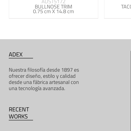
ADST5172
BULLNOSE TRIM
TAC
0.75 cm X 14.8 cm
ADEX
Nuestra filosofía desde 1897 es
ofrecer diseño, estilo y calidad
desde una fábrica artesanal con
una tecnología avanzada.
RECENT
WORKS