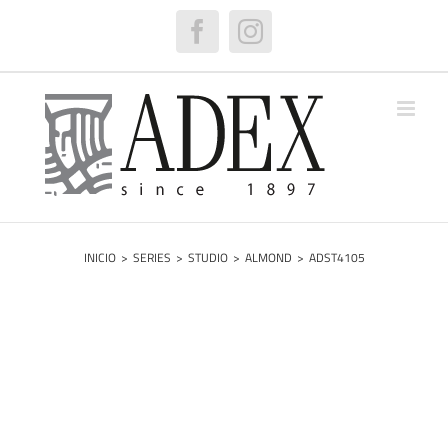
Saltar
al
Facebook
Instagram
contenido
INICIO
>
SERIES
>
STUDIO
>
ALMOND
>
ADST4105