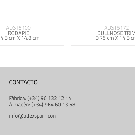
ADST5100
ADST5172
RODAPIE
BULLNOSE TRI
4.8 cm X 14.8 cm
0.75 cm X 14.8 
CONTACTO
Fábrica: (+34) 96 132 12 14
Almacén: (+34) 964 60 13 58
info@adexspain.com