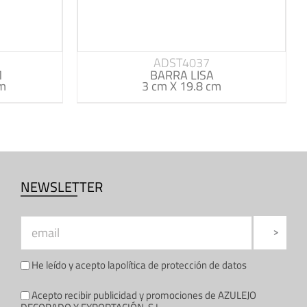
ADST4037
M
BARRA LISA
cm
3 cm X 19.8 cm
NEWSLETTER
He leído y acepto la
política de protección de datos
Acepto recibir publicidad y promociones de AZULEJO