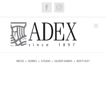
Saltar
al
Facebook
Instagram
contenido
INICIO
>
SERIES
>
STUDIO
>
SILVER SANDS
>
ADST1037