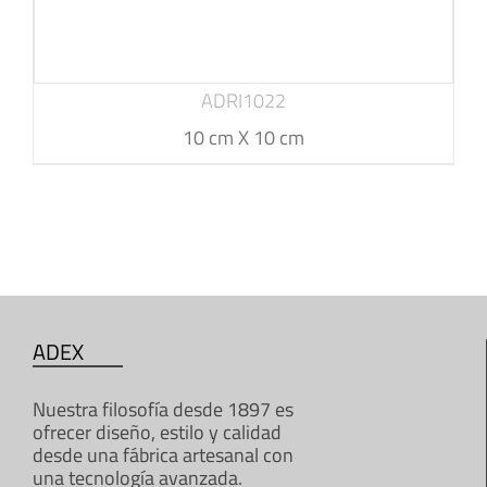
ADRI1022
10 cm X 10 cm
ADEX
Nuestra filosofía desde 1897 es
ofrecer diseño, estilo y calidad
desde una fábrica artesanal con
una tecnología avanzada.