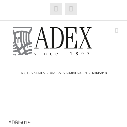
Saltar
al
Facebook
Instagram
contenido
INICIO
>
SERIES
>
RIVIERA
>
RIMINI GREEN
>
ADRI5019
ADRI5019