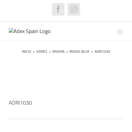
Saltar
al
Facebook
Instagram
contenido
INICIO
>
SERIES
>
RIVIERA
>
RODAS BLUE
>
ADRI1030
ADRI1030