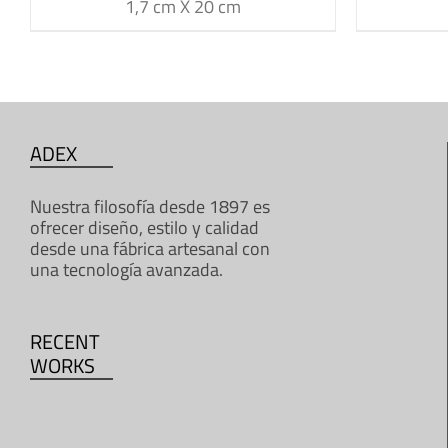
1,7 cm X 20 cm
ADEX
Nuestra filosofía desde 1897 es
ofrecer diseño, estilo y calidad
desde una fábrica artesanal con
una tecnología avanzada.
RECENT
WORKS