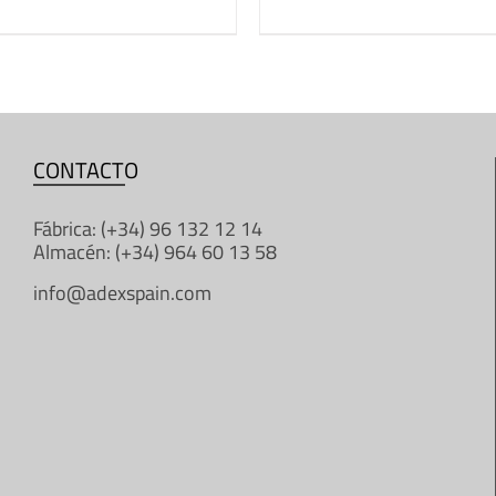
CONTACTO
Fábrica: (+34) 96 132 12 14
Almacén: (+34) 964 60 13 58
info@adexspain.com