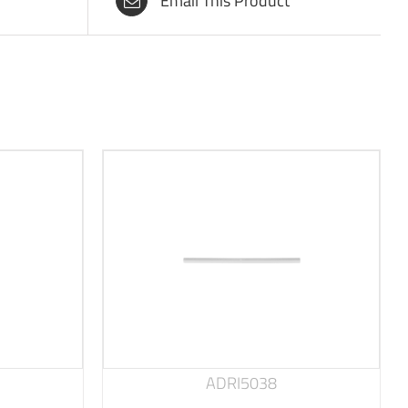
Email This Product
ADRI5038