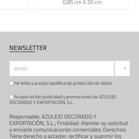
0,85 cm X 20 cm
NEWSLETTER
He leído y acepto la
política de protección de datos
Acepto recibir publicidad y promociones de AZULEJO
DECORADO Y EXPORTACIÓN, S.L.
Responsable: AZULEJO DECORADO Y
EXPORTACIÓN, S.L.; Finalidad: Atender su solicitud
y enviarle comunicaciones comerciales; Derechos:
Tiene derecho a acceder, rectificar y suprimir los