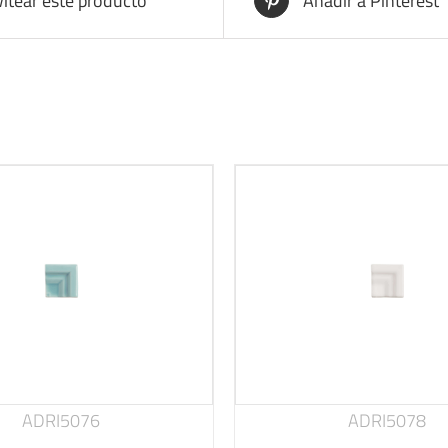
itear este producto
Añadir a Pinterest
ADRI5076
ADRI5078