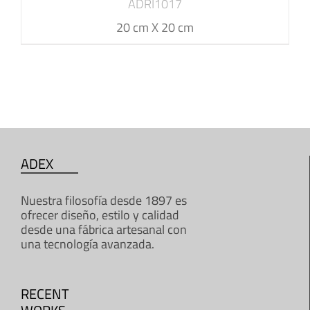
ADRI1017
20 cm X 20 cm
ADEX
Nuestra filosofía desde 1897 es
ofrecer diseño, estilo y calidad
desde una fábrica artesanal con
una tecnología avanzada.
RECENT