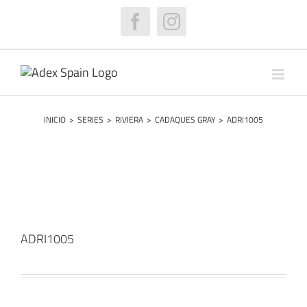
Saltar
al
Facebook
Instagram
contenido
INICIO
>
SERIES
>
RIVIERA
>
CADAQUES GRAY
>
ADRI1005
ADRI1005