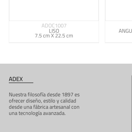
ADOC1007
LISO
ANGU
7.5 cm X 22.5 cm
ADEX
Nuestra filosofía desde 1897 es
ofrecer diseño, estilo y calidad
desde una fábrica artesanal con
una tecnología avanzada.