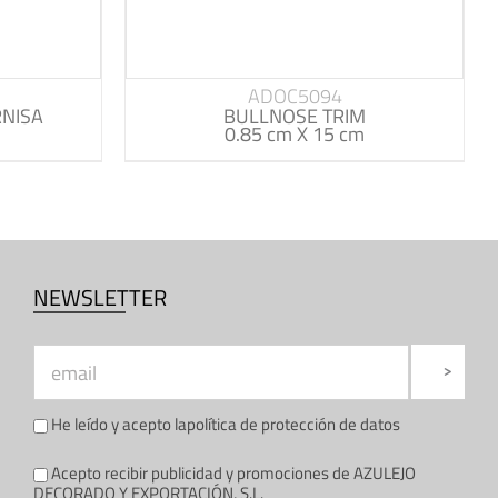
ADOC5094
NISA
BULLNOSE TRIM
0.85 cm X 15 cm
NEWSLETTER
He leído y acepto la
política de protección de datos
Acepto recibir publicidad y promociones de AZULEJO
DECORADO Y EXPORTACIÓN, S.L.