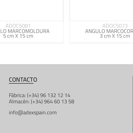
ADOC5081
ADOC5073
LO MARCOMOLDURA
ANGULO MARCOCOR
5 cm X 15 cm
3 cm X 15 cm
CONTACTO
Fábrica: (+34) 96 132 12 14
Almacén: (+34) 964 60 13 58
info@adexspain.com