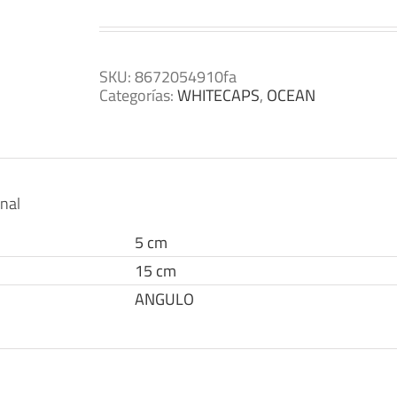
SKU:
8672054910fa
Categorías:
WHITECAPS
,
OCEAN
onal
5 cm
15 cm
ANGULO