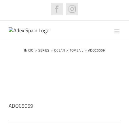
Saltar
al
Facebook
Instagram
contenido
INICIO
>
SERIES
>
OCEAN
>
TOP SAIL
>
ADOC5059
ADOC5059