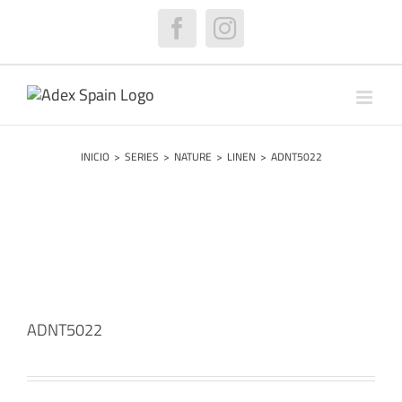
Saltar
al
Facebook
Instagram
contenido
INICIO
>
SERIES
>
NATURE
>
LINEN
>
ADNT5022
ADNT5022