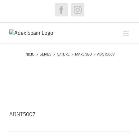
Saltar
al
Facebook
Instagram
contenido
INICIO
>
SERIES
>
NATURE
>
MARENGO
>
ADNT5007
ADNT5007