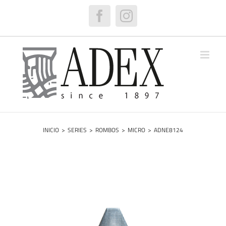
Saltar
al
Facebook
Instagram
contenido
INICIO
>
SERIES
>
ROMBOS
>
MICRO
>
ADNE8124