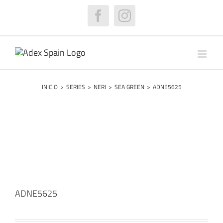
Saltar
al
Facebook
Instagram
contenido
INICIO
>
SERIES
>
NERI
>
SEA GREEN
>
ADNE5625
ADNE5625