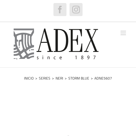
Saltar
al
Facebook
Instagram
contenido
INICIO
>
SERIES
>
NERI
>
STORM BLUE
>
ADNE5607