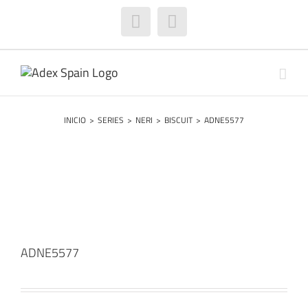
Saltar
al
Facebook
Instagram
contenido
INICIO
>
SERIES
>
NERI
>
BISCUIT
>
ADNE5577
ADNE5577