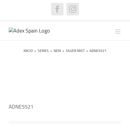
Saltar
al
Facebook
Instagram
contenido
INICIO
>
SERIES
>
NERI
>
SILVER MIST
>
ADNE5521
ADNE5521