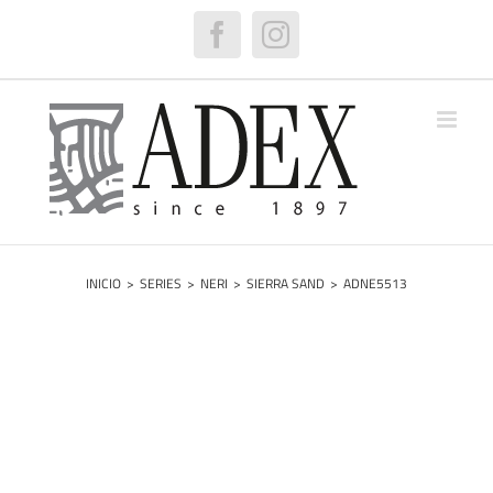
Saltar
al
Facebook
Instagram
contenido
INICIO
>
SERIES
>
NERI
>
SIERRA SAND
>
ADNE5513