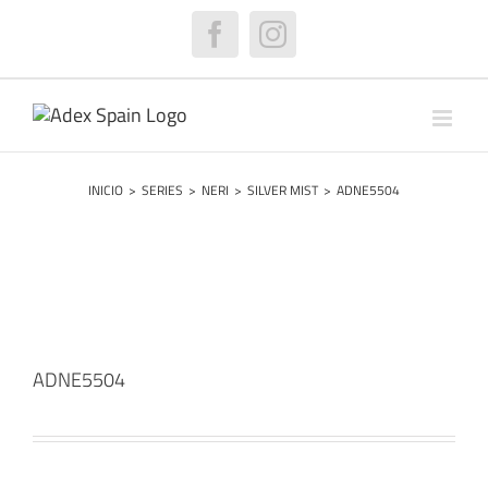
Saltar
al
Facebook
Instagram
contenido
INICIO
>
SERIES
>
NERI
>
SILVER MIST
>
ADNE5504
ADNE5504