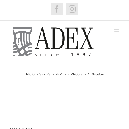
Saltar
al
Facebook
Instagram
contenido
INICIO
>
SERIES
>
NERI
>
BLANCO Z
>
ADNE5354