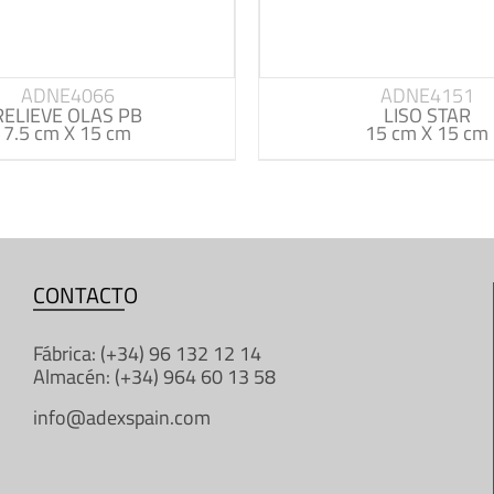
ADNE4066
ADNE4151
RELIEVE OLAS PB
LISO STAR
7.5 cm X 15 cm
15 cm X 15 cm
CONTACTO
Fábrica: (+34) 96 132 12 14
Almacén: (+34) 964 60 13 58
info@adexspain.com