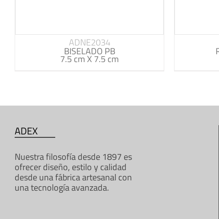
ADNE2034
BISELADO PB
7.5 cm X 7.5 cm
ADEX
Nuestra filosofía desde 1897 es
ofrecer diseño, estilo y calidad
desde una fábrica artesanal con
una tecnología avanzada.