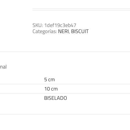
SKU:
1def19c3eb47
Categorías:
NERI
,
BISCUIT
onal
5 cm
10 cm
BISELADO