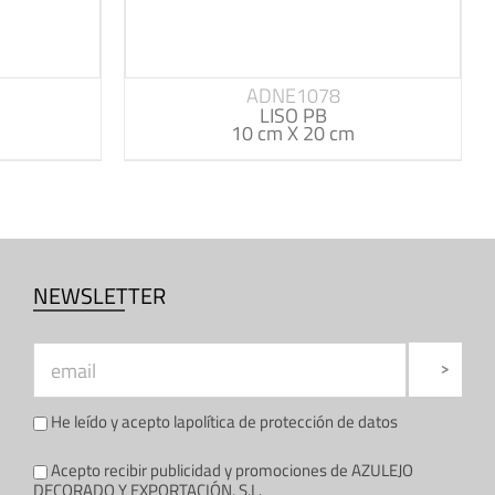
ADNE1078
LISO PB
10 cm X 20 cm
NEWSLETTER
He leído y acepto la
política de protección de datos
Acepto recibir publicidad y promociones de AZULEJO
DECORADO Y EXPORTACIÓN, S.L.