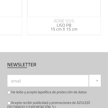
ADNE1025
LISO PB
15 cm X 15 cm
NEWSLETTER
He leído y acepto la
política de protección de datos
Acepto recibir publicidad y promociones de AZULEJO
DECORADO Y EXPORTACIÓN, S.L.