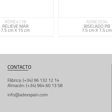
ADNE4118
ADNE2034
RELIEVE MAR
BISELADO PB
7.5 cm X 15 cm
7.5 cm X 7.5 cm
CONTACTO
Fábrica: (+34) 96 132 12 14
Almacén: (+34) 964 60 13 58
info@adexspain.com