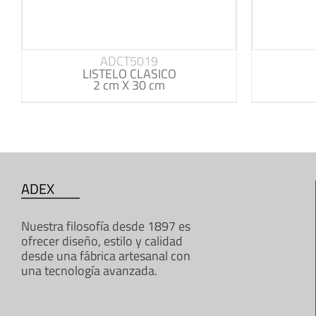
ADCT5019
LISTELO CLASICO
2 cm X 30 cm
ADEX
Nuestra filosofía desde 1897 es
ofrecer diseño, estilo y calidad
desde una fábrica artesanal con
una tecnología avanzada.