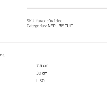
SKU:
fa4cdc041dec
Categorías:
NERI
,
BISCUIT
onal
7.5 cm
30 cm
LISO