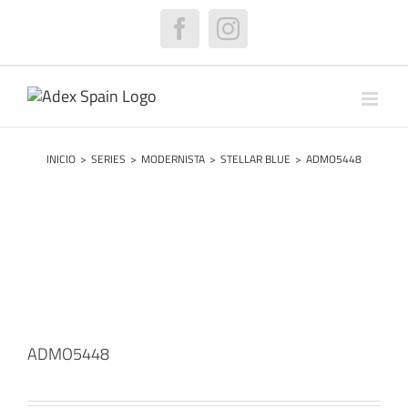
Saltar
al
Facebook
Instagram
contenido
INICIO
>
SERIES
>
MODERNISTA
>
STELLAR BLUE
>
ADMO5448
ADMO5448