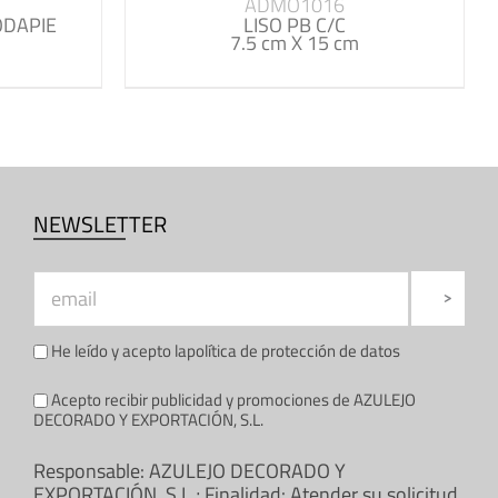
ADMO1016
ODAPIE
LISO PB C/C
7.5 cm X 15 cm
NEWSLETTER
He leído y acepto la
política de protección de datos
Acepto recibir publicidad y promociones de AZULEJO
DECORADO Y EXPORTACIÓN, S.L.
Responsable: AZULEJO DECORADO Y
EXPORTACIÓN, S.L.; Finalidad: Atender su solicitud