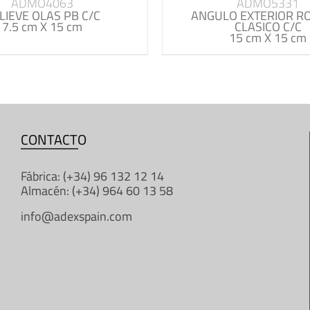
ADMO4063
ADMO5331
LIEVE OLAS PB C/C
ANGULO EXTERIOR R
7.5 cm X 15 cm
CLASICO C/C
15 cm X 15 cm
CONTACTO
Fábrica: (+34) 96 132 12 14
Almacén: (+34) 964 60 13 58
info@adexspain.com