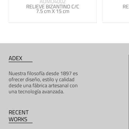
ADMO4002
RELIEVE BIZANTINO C/C
RE
7.5 cm X 15 cm
ADEX
Nuestra filosofía desde 1897 es
ofrecer diseño, estilo y calidad
desde una fábrica artesanal con
una tecnología avanzada.
RECENT
WORKS