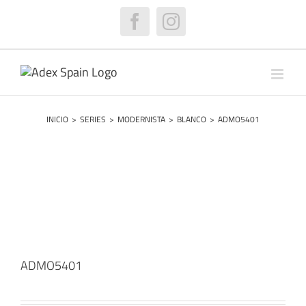
Saltar
al
Facebook
Instagram
contenido
INICIO
>
SERIES
>
MODERNISTA
>
BLANCO
>
ADMO5401
ADMO5401