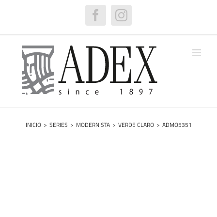
Saltar
al
Facebook
Instagram
contenido
INICIO
>
SERIES
>
MODERNISTA
>
VERDE CLARO
>
ADMO5351