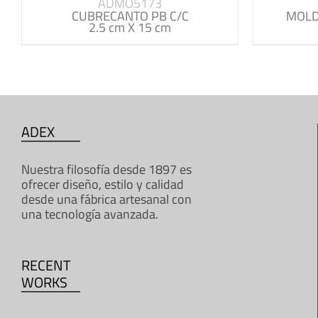
ADMO5173
CUBRECANTO PB C/C
MOLD
2.5 cm X 15 cm
ADEX
Nuestra filosofía desde 1897 es
ofrecer diseño, estilo y calidad
desde una fábrica artesanal con
una tecnología avanzada.
RECENT
WORKS