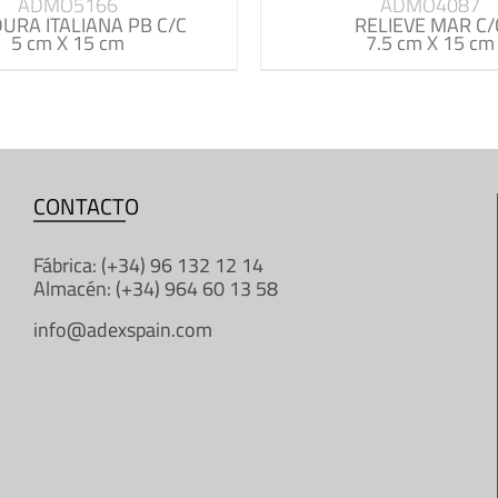
ADMO5166
ADMO4087
URA ITALIANA PB C/C
RELIEVE MAR C/
5 cm X 15 cm
7.5 cm X 15 cm
CONTACTO
Fábrica: (+34) 96 132 12 14
Almacén: (+34) 964 60 13 58
info@adexspain.com