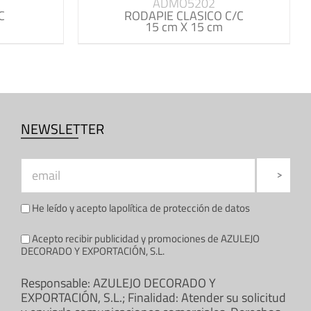
ADMO5202
C
RODAPIE CLASICO C/C
15 cm X 15 cm
NEWSLETTER
He leído y acepto la
política de protección de datos
Acepto recibir publicidad y promociones de AZULEJO
DECORADO Y EXPORTACIÓN, S.L.
Responsable: AZULEJO DECORADO Y
EXPORTACIÓN, S.L.; Finalidad: Atender su solicitud