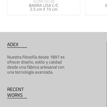
ADMO5038
BARRA LISA C/C
2.5 cm X 15 cm
ADEX
Nuestra filosofía desde 1897 es
ofrecer diseño, estilo y calidad
desde una fábrica artesanal con
una tecnología avanzada.
RECENT
WORKS