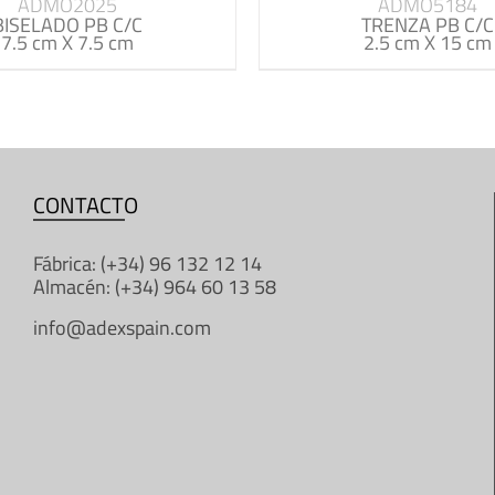
ADMO2025
ADMO5184
BISELADO PB C/C
TRENZA PB C/C
7.5 cm X 7.5 cm
2.5 cm X 15 cm
CONTACTO
Fábrica: (+34) 96 132 12 14
Almacén: (+34) 964 60 13 58
info@adexspain.com