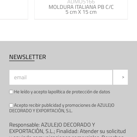
ADMO5166
MOLDURA ITALIANA PB C/C
5 cm X 15 cm
NEWSLETTER
He leído y acepto la
política de protección de datos
Acepto recibir publicidad y promociones de AZULEJO
DECORADO Y EXPORTACIÓN, S.L.
Responsable: AZULEJO DECORADO Y
EXPORTACIÓN, S.L.; Finalidad: Atender su solicitud