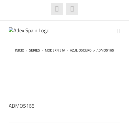
Saltar
al
Facebook
Instagram
contenido
INICIO
>
SERIES
>
MODERNISTA
>
AZUL OSCURO
>
ADMO5165
ADMO5165